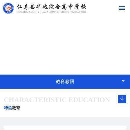
首
教育教研
页
EDUCATION
学
校
概
教育教研
况
CHARACTERISTIC EDUCATION
学
校
发
学
学
华
校
长
展
校
校
特色
教育
达
概
致
历
文
荣
况
辞
程
化
誉
名