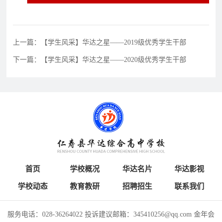
育
资
公
讯
告
教
上一篇：【学生风采】华达之星——2019级优秀学生干部
研
下一篇：【学生风采】华达之星——2020级优秀学生干部
教
特
教
招
研
色
育
聘
动
教
教
态
育
学
招
生
招
学
人
联
生
员
才
首页
学校概况
华达名片
华达影视
系
政
报
招
学校动态
教育教研
招聘招生
联系我们
策
名
聘
我
服务电话：028-36264022 投诉建议邮箱：345410256@qq.com 金年会
们