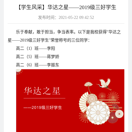
【学生风采】华达之星——2019级三好学生
片
发布时间：2021-05-22 09:42:52
校
学
华
教
华
园
生
达
师
乐于奉献，敢于担当，争当表率。以下是我校获得“华达之
达
风
天
故
风
星——2019级三好学生”荣誉称号的三位同学：
采
地
事
采
高二（1）班——李阳
影
高二（5）班——蒋梦娇
视
高二（6）班——李振东
华
教
学
达
学
校
影
影
视
视
动
态
学
学
教
校
校