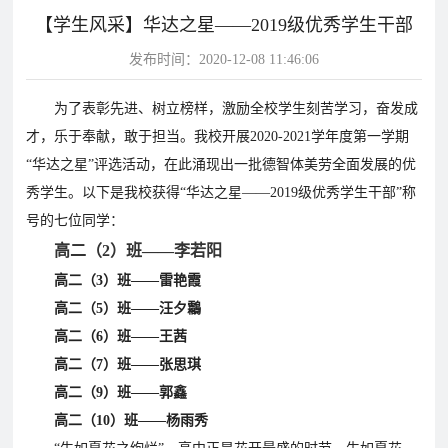
【学生风采】华达之星——2019级优秀学生干部
片
发布时间：2020-12-08 11:46:06
校
学
华
教
华
园
生
达
师
为了表彰先进、树立榜样，激励全校学生刻苦学习，奋发成
达
风
天
故
风
才，乐于奉献，敢于担当。我校开展2020-2021学年度第一学期
采
地
事
采
“华达之星”评选活动，在此涌现出一批德智体美劳全面发展的优
影
秀学生。以下是我校获得“华达之星——2019级优秀学生干部”称
视
号的七位同学：
华
教
学
高二（2）班——李若阳
达
学
高二（3）班——雷艳霞
校
影
影
高二（5）班——汪夕鸘
视
视
高二（6）班——王茜
动
高二（7）班——
张思琪
态
高二（9）班——郭鑫
学
学
教
高二（10）班——
杨雨秀
校
校