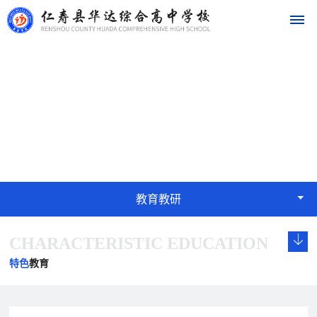
首
教育教研
页
EDUCATION
学
校
概
教育教研
况
CHARACTERISTIC EDUCATION
学
校
发
学
学
华
校
长
展
校
校
特色
教育
达
概
致
历
文
荣
况
辞
程
化
誉
名