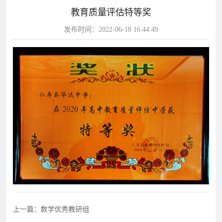
教育质量评估特等奖
片
发布时间：2022-06-18 16:44:49
校
学
华
教
华
园
生
达
师
达
风
天
故
风
采
地
事
采
影
视
华
教
学
达
学
校
影
影
视
视
动
态
学
学
教
上一篇：数学优秀教研组
校
校