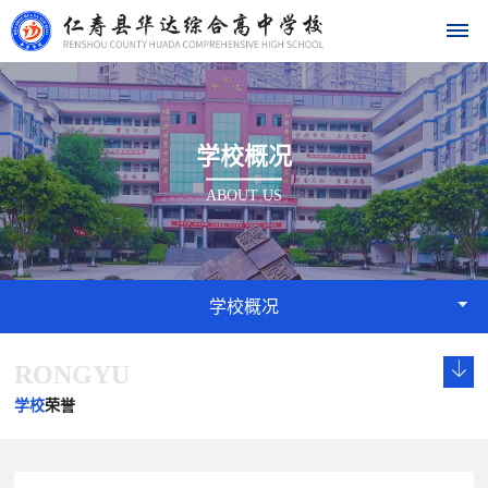
首
学校概况
页
ABOUT US
学
校
概
学校概况
况
RONGYU
学
校
发
学
学
华
校
长
展
校
校
学校
荣誉
达
概
致
历
文
荣
况
辞
程
化
誉
名