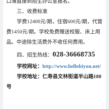
口簿直接到招生办公室报名。
育
资
公
三、收费标准
讯
告
教
学费12400元/期，住宿600元/期，代管
研
费1450元/期。学校免费赠送校服、床上用
教
特
教
招
研
色
育
品。中途除生活费外不收任何费用。
聘
动
教
教
028-36668735
态
育
学
四、
招生热线：
招
学校网址：
http://www.hellobiyou.net/
生
招
学
人
学校地址：仁寿县文林街道半山路180
联
生
员
才
号
系
政
报
招
策
名
聘
我
们