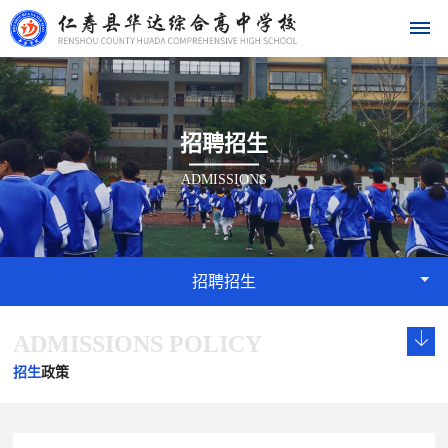
首
招聘招生
页
ADMISSIONS
学
校
概
招聘招生
况
ADMISSIONS POLICY
学
校
发
学
学
华
校
长
展
校
校
招生
政策
达
概
致
历
文
荣
况
辞
程
化
誉
名