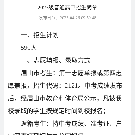
2023级普通高中招生简章
片
发布时间：2023-04-26 09:59:48
校
学
华
教
华
园
生
达
师
一、招生计划
达
风
天
故
风
590
人
采
地
事
采
影
二、志愿填报、录取方式
视
华
教
眉山市考生：第一志愿单报或第四志
学
达
学
愿兼报，招生代码：2121。中考成绩发布
校
影
影
后，经眉山市教育和体育局公示，凡被我
视
视
动
校录取的学生按规定时间到校报名；
态
返籍考生：持中考成绩、准考证、户
学
学
教
校
校