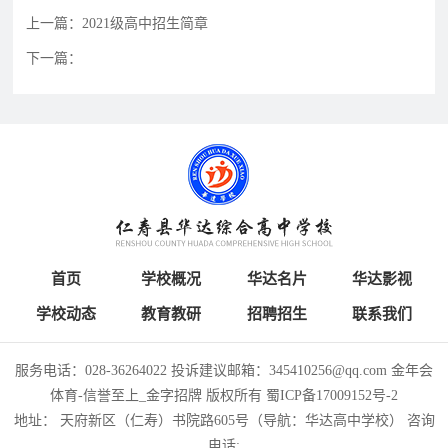
上一篇：2021级高中招生简章
联
在
系
线
下一篇：
我
报
们
名
首页
学校概况
华达名片
华达影视
学校动态
教育教研
招聘招生
联系我们
服务电话：028-36264022 投诉建议邮箱：345410256@qq.com 金年会
体育-信誉至上_金字招牌 版权所有
蜀ICP备17009152号-2
地址： 天府新区（仁寿）书院路605号（导航：华达高中学校）
咨询
电话: