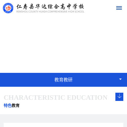
首
教育教研
页
EDUCATION
学
校
概
教育教研
况
CHARACTERISTIC EDUCATION
学
校
发
学
学
华
校
长
展
校
校
特色
教育
达
概
致
历
文
荣
况
辞
程
化
誉
名