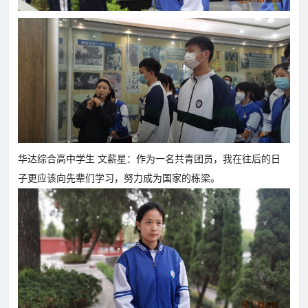
联
在
系
线
我
报
们
名
华达综合高中学生 文薪星：作为一名共青团员，我在往后的日
子更应该向先辈们学习，努力成为国家的栋梁。