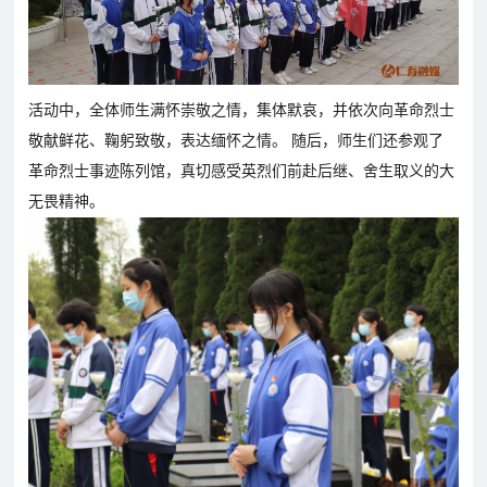
育
资
公
讯
告
教
活动中，全体师生满怀崇敬之情，集体默哀，并依次向革命烈士
研
敬献鲜花、鞠躬致敬，表达缅怀之情。 随后，师生们还参观了
教
特
教
招
革命烈士事迹陈列馆，真切感受英烈们前赴后继、舍生取义的大
研
色
育
聘
无畏精神。
动
教
教
态
育
学
招
生
招
学
人
联
生
员
才
系
政
报
招
策
名
聘
我
们