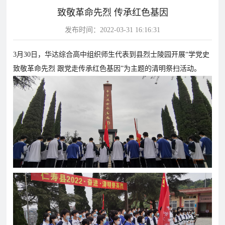
致敬革命先烈 传承红色基因
片
发布时间：2022-03-31 16:16:31
校
学
华
教
华
园
生
达
师
3月30日，华达综合高中组织师生代表到县烈士陵园开展“学党史
达
风
天
故
风
致敬革命先烈 跟党走传承红色基因”为主题的清明祭扫活动。
采
地
事
采
影
视
华
教
学
达
学
校
影
影
视
视
动
态
学
学
教
校
校