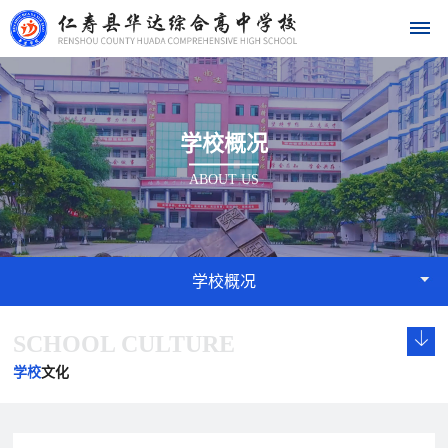
首
学校概况
页
ABOUT US
学
校
概
学校概况
况
SCHOOL CULTURE
学
校
发
学
学
华
校
长
展
校
校
学校
文化
达
概
致
历
文
荣
况
辞
程
化
誉
名