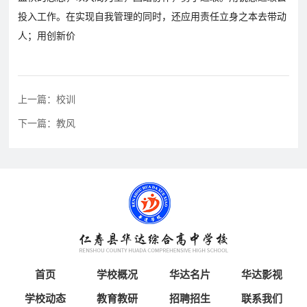
育
资
公
投入工作。在实现自我管理的同时，还应用责任立身之本去带动
讯
告
人；用创新价
教
研
教
特
教
招
上一篇：校训
研
色
育
下一篇：教风
聘
动
教
教
态
育
学
招
生
招
学
人
联
生
员
才
系
政
报
招
策
名
聘
首页
学校概况
华达名片
华达影视
我
学校动态
教育教研
招聘招生
联系我们
们