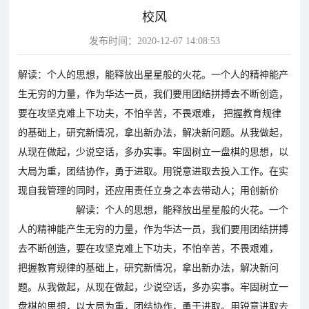
校风
片
发布时间：2020-12-07 14:08:53
校
学
华
教
华
园
生
达
师
解读：个人的思想，能释放出星星般的火花。一个人的精神能产
达
风
天
故
风
生无穷的力量，作为华达一员，我们要用团结拼搏去不断创造，
采
地
事
采
要在攻坚克难上下功夫，不怕辛苦，不畏艰难， 把握教育规律
影
的基础上，研究新情况，拿出新办法，解决新问题。从我做起，
视
从现在做起，少说空话，多办实事。牢固树立一盘棋的思想，以
华
教
学
大局为重，团结协作，勇于进取。用锐意进取去投入工作。在实
达
学
现自我管理的同时，还应用责任立身之本去带动人；用创新价
校
影
影
解读：个人的思想，能释放出星星般的火花。一个
视
视
人的精神能产生无穷的力量，作为华达一员，我们要用团结拼搏
动
去不断创造，要在攻坚克难上下功夫，不怕辛苦，不畏艰难，
态
把握教育规律的基础上，研究新情况，拿出新办法，解决新问
学
学
教
题。从我做起，从现在做起，少说空话，多办实事。牢固树立一
校
校
盘棋的思想，以大局为重，团结协作，勇于进取。用锐意进取去